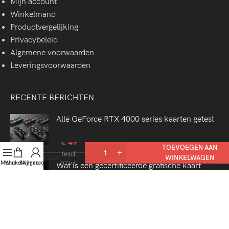
Mijn account
Winkelmand
Productvergelijking
Privacybeleid
Algemene voorwaarden
Leveringsvoorwaarden
RECENTE BERICHTEN
Alle GeForce RTX 4000 series kaarten getest
€
49
WiFi
TOEVOEGEN AAN
(excl.
upgrade
WINKELWAGEN
Menu
Winkelwagen
Mijn account
BTW)
Wat is een gecertificeerde grafische kaart
CPU rendering in 2022. Welke processor is het
beste?