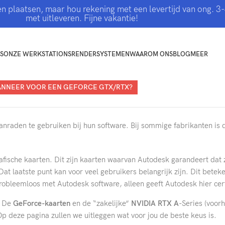
jven plaatsen, maar hou rekening met een levertijd van ong.
met uitleveren. Fijne vakantie!
S
ONZE WERKSTATIONS
RENDERSYSTEMEN
WAAROM ONS
BLOG
MEER
WANNEER VOOR EEN GEFORCE GTX/RTX?
anraden te gebruiken bij hun software. Bij sommige fabrikanten is de
.
grafische kaarten. Dit zijn kaarten waarvan Autodesk garandeert dat
at laatste punt kan voor veel gebruikers belangrijk zijn. Dit beteken
obleemloos met Autodesk software, alleen geeft Autodesk hier certi
. De
GeForce-kaarten
en de “zakelijke”
NVIDIA RTX A
-Series (voor
p deze pagina zullen we uitleggen wat voor jou de beste keus is.