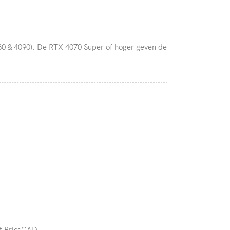
80 & 4090). De RTX 4070 Super of hoger geven de
t BricsCAD.