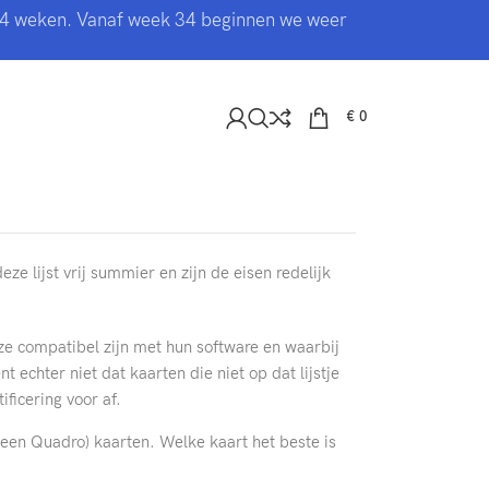
 3-4 weken. Vanaf week 34 beginnen we weer
€
0
ze lijst vrij summier en zijn de eisen redelijk
 ze compatibel zijn met hun software en waarbij
t echter niet dat kaarten die niet op dat lijstje
ficering voor af.
heen Quadro) kaarten. Welke kaart het beste is