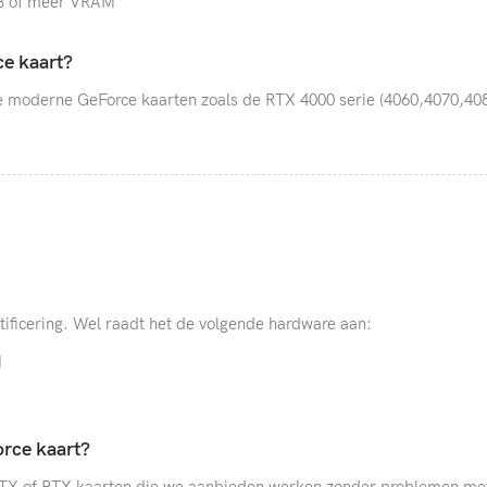
GB of meer VRAM
e kaart?
le moderne GeForce kaarten zoals de RTX 4000 serie (4060,4070,40
tificering. Wel raadt het de volgende hardware aan:
1
rce kaart?
 GTX of RTX kaarten die we aanbieden werken zonder problemen me