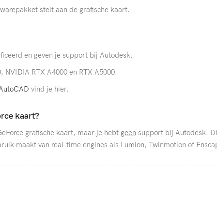
twarepakket stelt aan de grafische kaart.
ificeerd en geven je support bij Autodesk.
, NVIDIA RTX A4000 en RTX A5000.
r AutoCAD
vind je hier.
rce kaart?
eForce grafische kaart, maar je hebt
geen
support bij Autodesk. Di
bruik maakt van real-time engines als Lumion, Twinmotion of Ensca