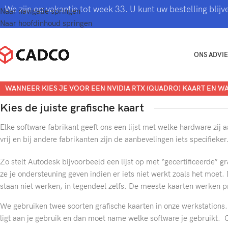
We zijn op vakantie tot week 33. U kunt uw bestelling bli
Naar navigatie springen
Naar hoofdinhoud springen
ONS ADVIE
WANNEER KIES JE VOOR EEN NVIDIA RTX (QUADRO) KAART EN 
Kies de juiste grafische kaart
Elke software fabrikant geeft ons een lijst met welke hardware zij a
vrij en bij andere fabrikanten zijn de aanbevelingen iets specifieker
Zo stelt Autodesk bijvoorbeeld een lijst op met “gecertificeerde” 
ze je ondersteuning geven indien er iets niet werkt zoals het moet. D
staan niet werken, in tegendeel zelfs. De meeste kaarten werken pr
We gebruiken twee soorten grafische kaarten in onze werkstations
ligt aan je gebruik en dan moet name welke software je gebruikt. O