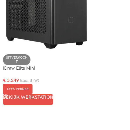
UITVERKOCH
T
iDraw Elite Mini
€
3.249
(excl. BTW)
LEES VERDER
BEKIJK WERKSTATION