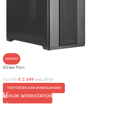
VERKOOP
iDraw Pro+
€
2.649
€
2.749
(excl. BTW)
TOEVOEGEN AAN WINKELWAGEN
BEKIJK WERKSTATION