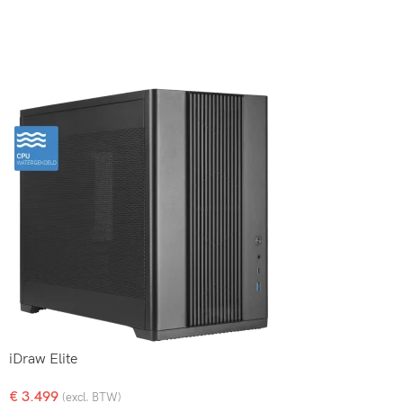
iDraw Elite
€
3.499
(excl. BTW)