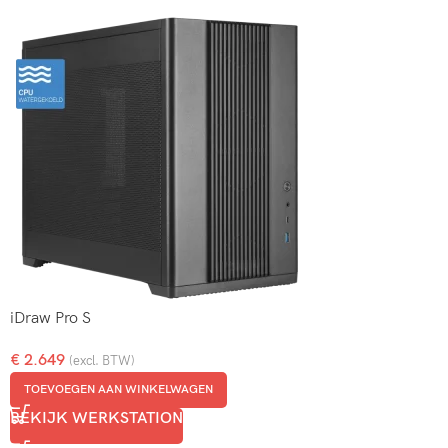
iDraw Pro S
€
2.649
(excl. BTW)
TOEVOEGEN AAN WINKELWAGEN
BEKIJK WERKSTATION