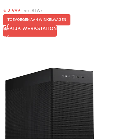
€
2.999
(excl. BTW)
TOEVOEGEN AAN WINKELWAGEN
BEKIJK WERKSTATION