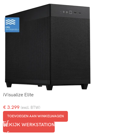
iVisualize Elite
€
3.299
(excl. BTW)
TOEVOEGEN AAN WINKELWAGEN
BEKIJK WERKSTATION