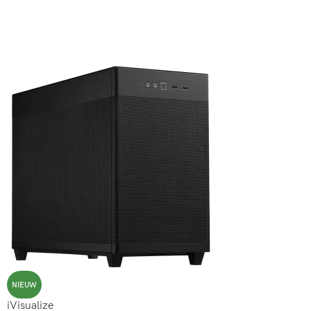
NIEUW
iVisualize