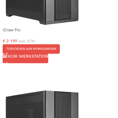
iDraw Pro
€
2.199
(excl. BTW)
TOEVOEGEN AAN WINKELWAGEN
BEKIJK WERKSTATION