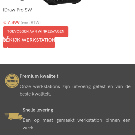
iDraw Pro SW
€
7.899
(excl. BTW)
TOEVOEGEN AAN WINKELWAGEN
BEKIJK WERKSTATION
Premium kwaliteit
Onze werkstations zijn uitvoerig getest en van de
beste kwaliteit.
Snelle levering
Een op maat gemaakt werkstation binnen een
week.