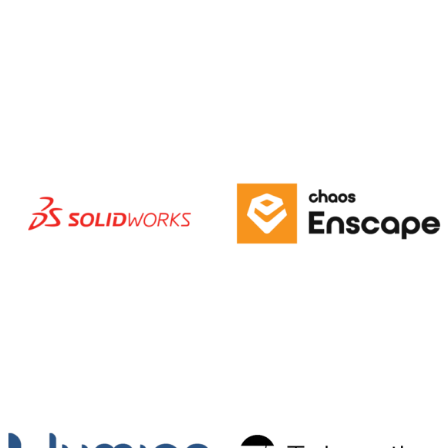
Rhino
IronCAD
3D
SolidWorks
Enscape