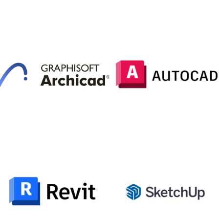
ArchiCAD
AutoCAD