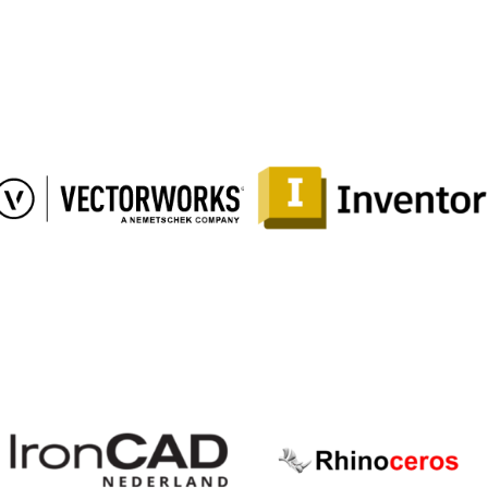
SketchUp
Revit
Pro
Vectorworks
Inventor