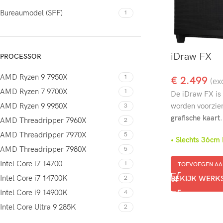
Bureaumodel (SFF)
1
iDraw FX
PROCESSOR
AMD Ryzen 9 7950X
1
€
2.499
(ex
AMD Ryzen 7 9700X
1
De iDraw FX is
AMD Ryzen 9 9950X
worden voorzie
3
grafische kaart
.
AMD Threadripper 7960X
2
AMD Threadripper 7970X
5
• Slechts 36c
AMD Threadripper 7980X
5
Intel Core i7 14700
1
TOEVOEGEN AA
Intel Core i7 14700K
2
BEKIJK WERK
Intel Core i9 14900K
4
Intel Core Ultra 9 285K
2