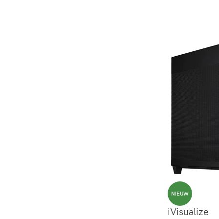
NIEUW
iVisualize