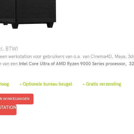
cl. BTW)
 een werkstation voor gebruikers van o.a. van Cinema4D, Maya, 3d
n van een
Intel Core Ultra of AMD Ryzen 9000 Series processor,
3
m hoog • Optionele bureau beugel • Gratis verzending
N WINKELWAGEN
STATION