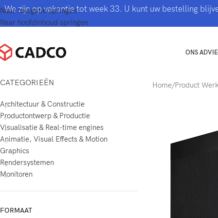
We zijn op vakantie tot week 33. U kunt uw bestelling bli
Naar navigatie springen
Naar hoofdinhoud springen
ONS ADVIE
CATEGORIEËN
Home
/
Product Wer
Architectuur & Constructie
Productontwerp & Productie
Visualisatie & Real-time engines
Animatie, Visual Effects & Motion
Graphics
Rendersystemen
Monitoren
FORMAAT