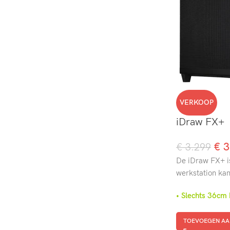
VERKOOP
iDraw FX+
€
3
€
3.299
De iDraw FX+ is
werkstation ka
• Slechts 36c
TOEVOEGEN AA