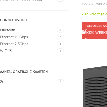
voorzien van o.
• 16 krachtige
CONNECTIVITEIT
TOEVOEGEN AA
Bluetooth
3
BEKIJK WERK
Ethernet 10 Gbps
7
Ethernet 2.5Gbps
8
WiFi (6)
4
AANTAL GRAFISCHE KAARTEN
2x
1