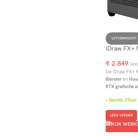
UITVERKOCHT
iDraw FX+ 
€
2.849
(ex
De iDraw FX+ Mi
Blender
en
Hou
RTX grafische k
• Slechts 29
LEES VERDER
BEKIJK WERK