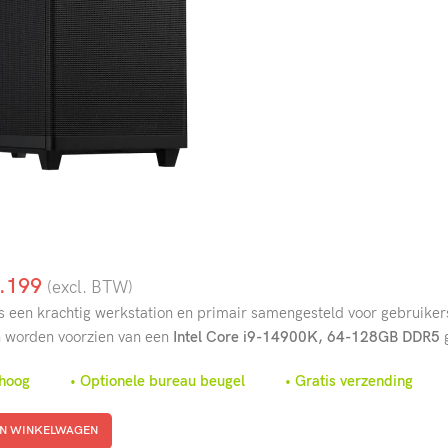
.199
(excl. BTW)
 een krachtig werkstation en primair samengesteld voor gebruiker
n worden voorzien van een
Intel Core i9-14900K,
64-128GB DDR5
m hoog • Optionele bureau beugel • Gratis verzending
N WINKELWAGEN