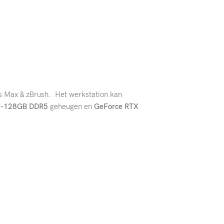
s Max & zBrush. Het werkstation kan
2-128GB DDR5
geheugen en
GeForce RTX