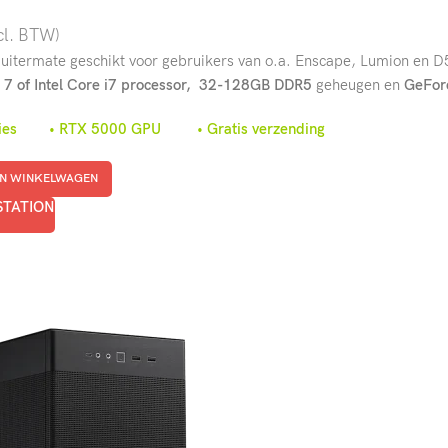
cl. BTW)
s uitermate geschikt voor gebruikers van o.a. Enscape, Lumion en 
 of Intel Core i7 processor,
32-128GB DDR5
geheugen en
GeForc
taties • RTX 5000 GPU • Gratis verzending
N WINKELWAGEN
STATION