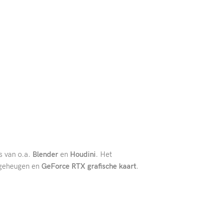
s van o.a.
Blender
en
Houdini
. Het
geheugen en
GeForce RTX grafische kaart
.