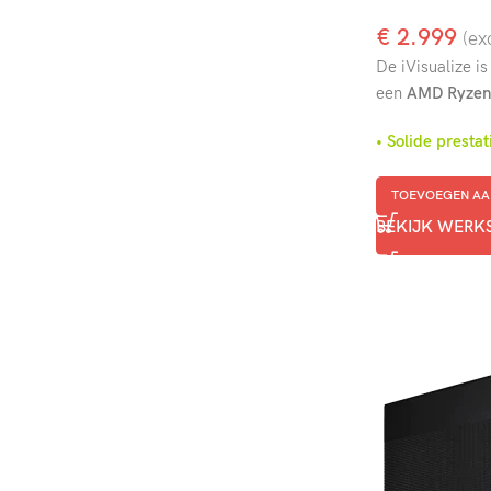
€
2.999
(ex
De iVisualize i
een
AMD Ryzen 7
• Solide pres
TOEVOEGEN AA
BEKIJK WERK