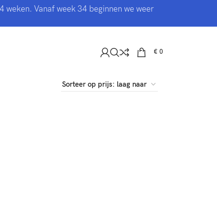
 3-4 weken. Vanaf week 34 beginnen we weer
€
0