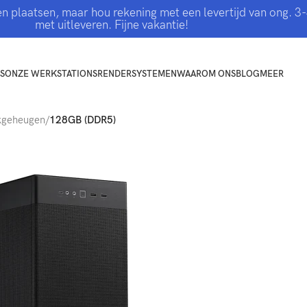
jven plaatsen, maar hou rekening met een levertijd van ong.
met uitleveren. Fijne vakantie!
S
ONZE WERKSTATIONS
RENDERSYSTEMEN
WAAROM ONS
BLOG
MEER
kgeheugen
/
128GB (DDR5)