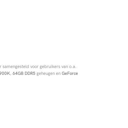
r samengesteld voor gebruikers van o.a.
4900K
,
64GB DDR5
geheugen en
GeForce