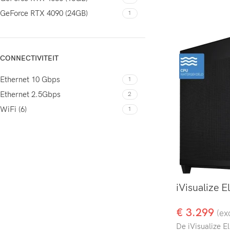
GeForce RTX 4090 (24GB)
1
CONNECTIVITEIT
Ethernet 10 Gbps
1
Ethernet 2.5Gbps
2
WiFi (6)
1
iVisualize El
€
3.299
(ex
De iVisualize E