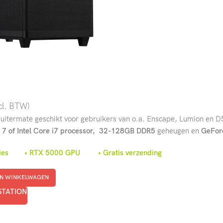
cl. BTW)
s uitermate geschikt voor gebruikers van o.a. Enscape, Lumion en 
 of Intel Core i7 processor,
32-128GB DDR5
geheugen en
GeForc
taties • RTX 5000 GPU • Gratis verzending
N WINKELWAGEN
STATION