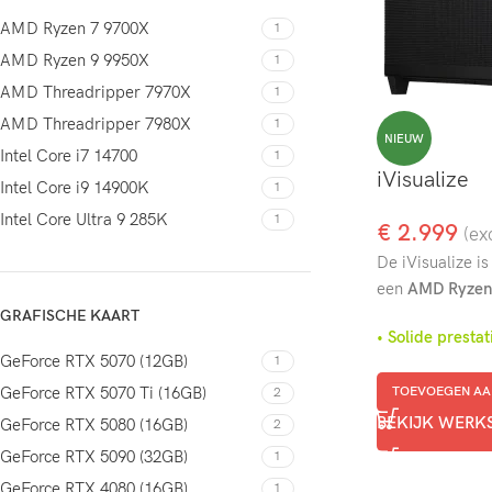
AMD Ryzen 7 9700X
1
AMD Ryzen 9 9950X
1
AMD Threadripper 7970X
1
AMD Threadripper 7980X
1
NIEUW
Intel Core i7 14700
1
iVisualize
Intel Core i9 14900K
1
Intel Core Ultra 9 285K
1
€
2.999
(ex
De iVisualize i
een
AMD Ryzen 7
GRAFISCHE KAART
• Solide pres
GeForce RTX 5070 (12GB)
1
GeForce RTX 5070 Ti (16GB)
TOEVOEGEN AA
2
BEKIJK WERK
GeForce RTX 5080 (16GB)
2
GeForce RTX 5090 (32GB)
1
GeForce RTX 4080 (16GB)
1