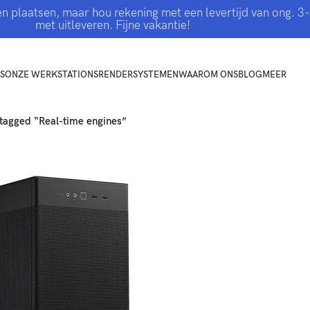
jven plaatsen, maar hou rekening met een levertijd van ong.
met uitleveren. Fijne vakantie!
S
ONZE WERKSTATIONS
RENDERSYSTEMEN
WAAROM ONS
BLOG
MEER
tagged “Real-time engines”