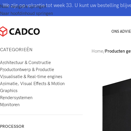
We zijn op vakantie tot week 33. U kunt uw bestelling bli
Naar navigatie springen
Naar hoofdinhoud springen
ONS ADVIE
CATEGORIEËN
Home
/
Producten ge
Architectuur & Constructie
Productontwerp & Productie
Visualisatie & Real-time engines
Animatie, Visual Effects & Motion
Graphics
Rendersystemen
Monitoren
PROCESSOR