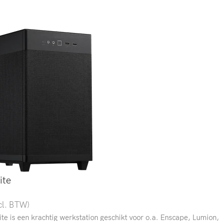
ite
cl. BTW)
lite is een krachtig werkstation geschikt voor o.a. Enscape, Lumion