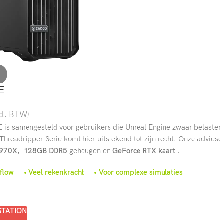
UE
cl. BTW)
E is samengesteld voor gebruikers die Unreal Engine zwaar belasten
readripper Serie komt hier uitstekend tot zijn recht. Onze adviesc
7970X,
128GB DDR5
geheugen en
GeForce RTX kaart
.
irflow • Veel rekenkracht • Voor complexe simulaties
STATION