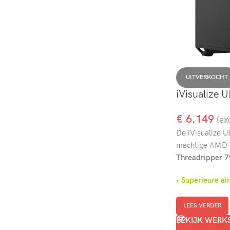
UITVERKOCHT
iVisualize 
€
6.149
(ex
De iVisualize U
machtige AMD Th
Threadripper 
• Superieure a
LEES VERDER
BEKIJK WERK