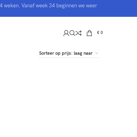
 3-4 weken. Vanaf week 34 beginnen we weer
€
0