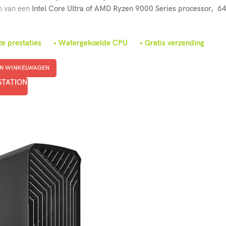
n van een
Intel Core Ultra of AMD Ryzen 9000 Series processor,
6
ze prestaties • Watergekoelde CPU • Gratis verzending
N WINKELWAGEN
STATION