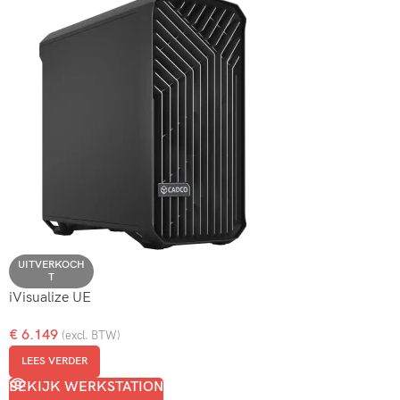
UITVERKOCH
T
iVisualize UE
€
6.149
(excl. BTW)
LEES VERDER
BEKIJK WERKSTATION