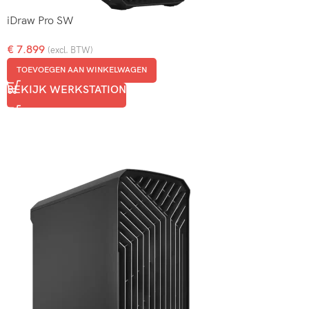
iDraw Pro SW
€
7.899
(excl. BTW)
TOEVOEGEN AAN WINKELWAGEN
BEKIJK WERKSTATION