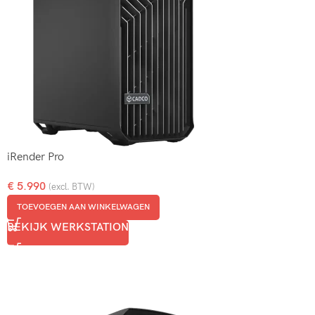
iRender Pro
€
5.990
(excl. BTW)
TOEVOEGEN AAN WINKELWAGEN
BEKIJK WERKSTATION