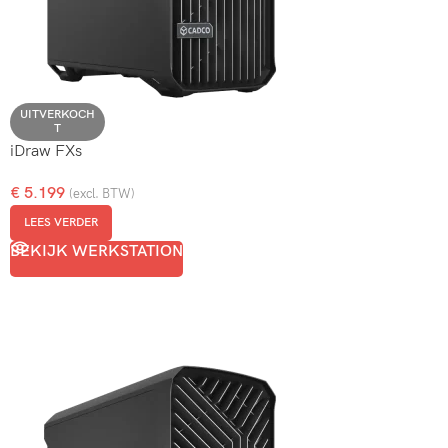
UITVERKOCH
T
iDraw FXs
€
5.199
(excl. BTW)
LEES VERDER
BEKIJK WERKSTATION