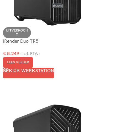
UITVERKOCH
T
iRender Duo TR5
€
8.249
(excl. BTW)
LEES VERDER
BEKIJK WERKSTATION