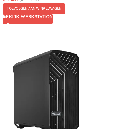
€
7.499
(excl. BTW)
TOEVOEGEN AAN WINKELWAGEN
BEKIJK WERKSTATION