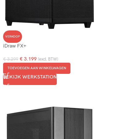
VERKOOP
iDraw FX+
€
3.199
€
3.299
(excl. BTW)
TOEVOEGEN AAN WINKELWAGEN
BEKIJK WERKSTATION