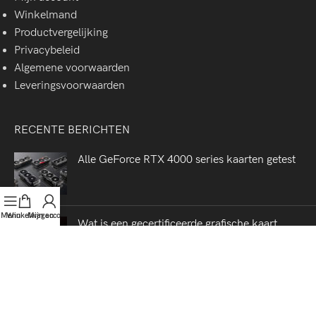
Winkelmand
Productvergelijking
Privacybeleid
Algemene voorwaarden
Leveringsvoorwaarden
RECENTE BERICHTEN
Alle GeForce RTX 4000 series kaarten getest
Menu
Winkelwagen
Mijn account
Wat is een gecertificeerde grafische kaart
CPU rendering in 2022. Welke processor is het
beste?