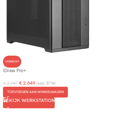
VERKOOP
iDraw Pro+
€
2.649
€
2.749
(excl. BTW)
TOEVOEGEN AAN WINKELWAGEN
BEKIJK WERKSTATION